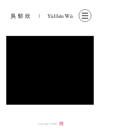
吳 郁 欣
l
YùHsīn Wú
Copyright © 2046